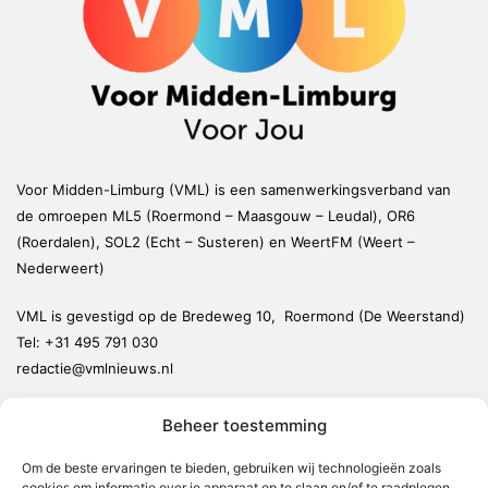
Voor Midden-Limburg (VML) is een samenwerkingsverband van
de omroepen ML5 (Roermond – Maasgouw – Leudal), OR6
(Roerdalen), SOL2 (Echt – Susteren) en WeertFM (Weert –
Nederweert)
VML is gevestigd op de Bredeweg 10, Roermond (De Weerstand)
Tel:
+31 495 791 030
redactie@vmlnieuws.nl
Beheer toestemming
Weert
Nederweert
Om de beste ervaringen te bieden, gebruiken wij technologieën zoals
cookies om informatie over je apparaat op te slaan en/of te raadplegen.