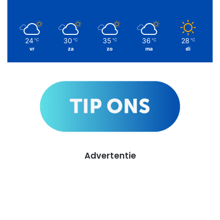
24
30
35
36
28
℃
℃
℃
℃
℃
vr
za
zo
ma
di
Advertentie