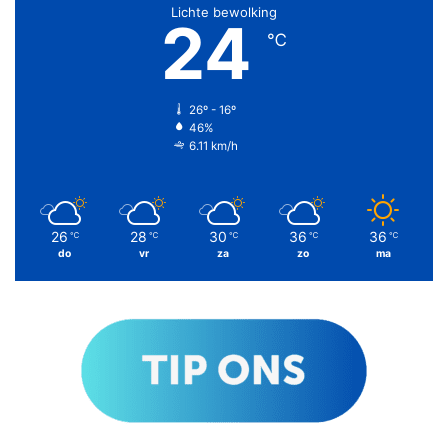
Lichte bewolking
24
℃
26º - 16º
46%
6.11 km/h
26
28
30
36
36
℃
℃
℃
℃
℃
do
vr
za
zo
ma