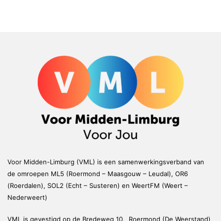
Voor Midden-Limburg (VML) is een samenwerkingsverband van
de omroepen ML5 (Roermond – Maasgouw – Leudal), OR6
(Roerdalen), SOL2 (Echt – Susteren) en WeertFM (Weert –
Nederweert)
VML is gevestigd op de Bredeweg 10, Roermond (De Weerstand)