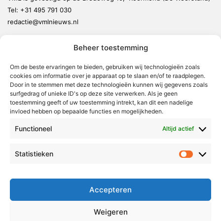
Tel:
+31 495 791 030
redactie@vmlnieuws.nl
Beheer toestemming
Weert
Nederweert
Om de beste ervaringen te bieden, gebruiken wij technologieën zoals
cookies om informatie over je apparaat op te slaan en/of te raadplegen.
Leudal
Door in te stemmen met deze technologieën kunnen wij gegevens zoals
Maasgouw
surfgedrag of unieke ID's op deze site verwerken. Als je geen
toestemming geeft of uw toestemming intrekt, kan dit een nadelige
Echt-Susteren
invloed hebben op bepaalde functies en mogelijkheden.
Roerdalen
Functioneel
Altijd actief
Roermond
Statistieken
Statistie
Over Voor Midden-Limburg
Radio & TV
Accepteren
Redactie
Ambities
Weigeren