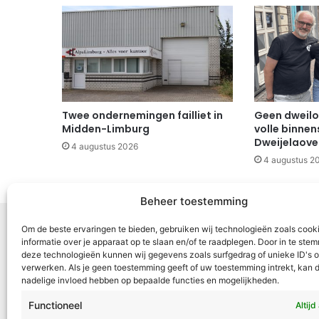
Twee ondernemingen failliet in
Geen dweilo
Midden-Limburg
volle binnen
Dweijelaov
4 augustus 2026
4 augustus 2
Beheer toestemming
Om de beste ervaringen te bieden, gebruiken wij technologieën zoals cook
informatie over je apparaat op te slaan en/of te raadplegen. Door in te st
deze technologieën kunnen wij gegevens zoals surfgedrag of unieke ID's o
Voor Mid
verwerken. Als je geen toestemming geeft of uw toestemming intrekt, kan d
nadelige invloed hebben op bepaalde functies en mogelijkheden.
samenwer
ML5 (Roe
Functioneel
Altijd
OR6 (Roer