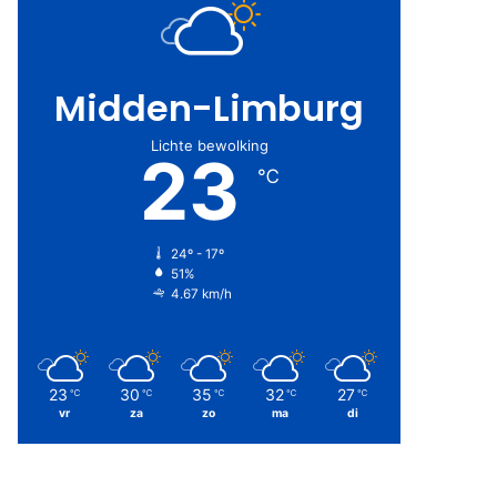
Midden-Limburg
Lichte bewolking
23
℃
24º - 17º
51%
4.67 km/h
23
30
35
32
27
℃
℃
℃
℃
℃
vr
za
zo
ma
di