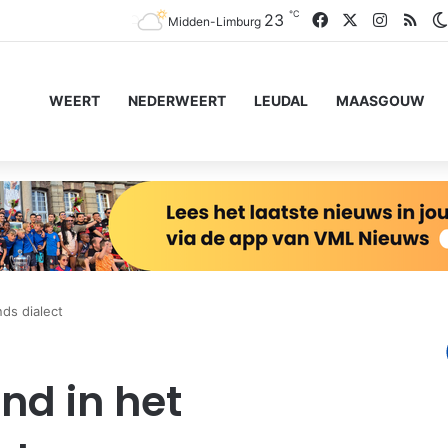
℃
Facebook
X
Instagr
RSS
23
Midden-Limburg
WEERT
NEDERWEERT
LEUDAL
MAASGOUW
ds dialect
nd in het