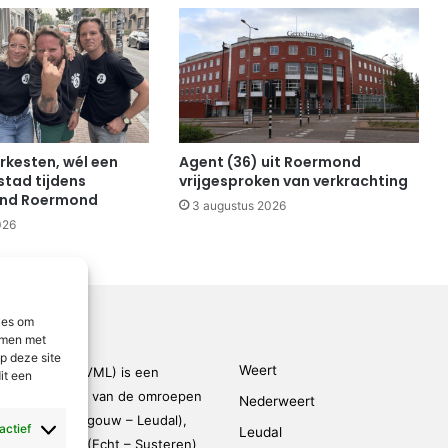
rkesten, wél een
Agent (36) uit Roermond
stad tijdens
vrijgesproken van verkrachting
end Roermond
3 augustus 2026
026
ies om
emmen met
p deze site
Weert
den-Limburg (VML) is een
it een
kingsverband van de omroepen
Nederweert
rmond – Maasgouw – Leudal),
 actief
Leudal
dalen), SOL2 (Echt – Susteren)