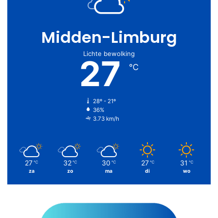
Midden-Limburg
Lichte bewolking
27
℃
28º - 21º
36%
3.73 km/h
27
32
30
27
31
℃
℃
℃
℃
℃
za
zo
ma
di
wo