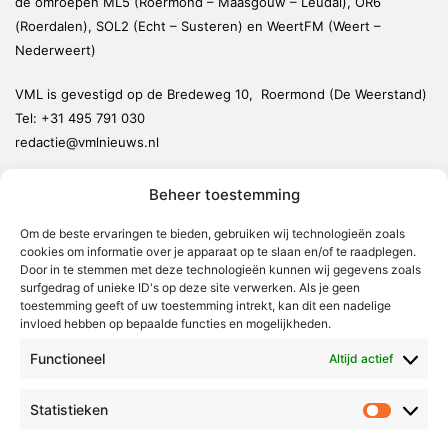
de omroepen ML5 (Roermond – Maasgouw – Leudal), OR6
(Roerdalen), SOL2 (Echt – Susteren) en WeertFM (Weert –
Nederweert)
VML is gevestigd op de Bredeweg 10, Roermond (De Weerstand)
Tel:
+31 495 791 030
redactie@vmlnieuws.nl
Beheer toestemming
Weert
Nederweert
Om de beste ervaringen te bieden, gebruiken wij technologieën zoals
cookies om informatie over je apparaat op te slaan en/of te raadplegen.
Leudal
Door in te stemmen met deze technologieën kunnen wij gegevens zoals
Maasgouw
surfgedrag of unieke ID's op deze site verwerken. Als je geen
toestemming geeft of uw toestemming intrekt, kan dit een nadelige
Echt-Susteren
invloed hebben op bepaalde functies en mogelijkheden.
Roerdalen
Functioneel
Altijd actief
Roermond
Statistieken
Statistie
Over Voor Midden-Limburg