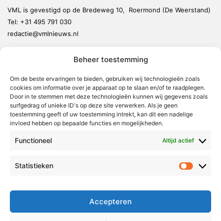
VML is gevestigd op de Bredeweg 10, Roermond (De Weerstand)
Tel:
+31 495 791 030
redactie@vmlnieuws.nl
Beheer toestemming
Weert
Nederweert
Om de beste ervaringen te bieden, gebruiken wij technologieën zoals
cookies om informatie over je apparaat op te slaan en/of te raadplegen.
Leudal
Door in te stemmen met deze technologieën kunnen wij gegevens zoals
Maasgouw
surfgedrag of unieke ID's op deze site verwerken. Als je geen
toestemming geeft of uw toestemming intrekt, kan dit een nadelige
Echt-Susteren
invloed hebben op bepaalde functies en mogelijkheden.
Roerdalen
Functioneel
Altijd actief
Roermond
Statistieken
Statistie
Over Voor Midden-Limburg
Radio & TV
Accepteren
Redactie