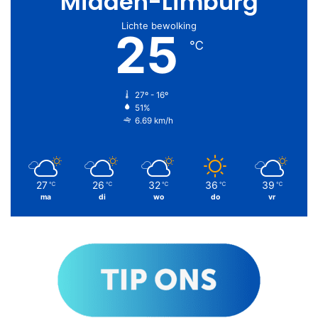
Midden-Limburg
Lichte bewolking
25
℃
27º - 16º
51%
6.69 km/h
27
26
32
36
39
℃
℃
℃
℃
℃
ma
di
wo
do
vr