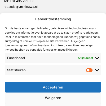
Tel:
+31 495 791 030
redactie@vmlnieuws.nl
Beheer toestemming
Weert
Nederweert
Om de beste ervaringen te bieden, gebruiken wij technologieën zoals
cookies om informatie over je apparaat op te slaan en/of te raadplegen.
Leudal
Door in te stemmen met deze technologieën kunnen wij gegevens zoals
Maasgouw
surfgedrag of unieke ID's op deze site verwerken. Als je geen
toestemming geeft of uw toestemming intrekt, kan dit een nadelige
Echt-Susteren
invloed hebben op bepaalde functies en mogelijkheden.
Roerdalen
Functioneel
Altijd actief
Roermond
Statistieken
Statistie
Over Voor Midden-Limburg
Radio & TV
Accepteren
Redactie
Ambities
Weigeren
Klachtenprocedure