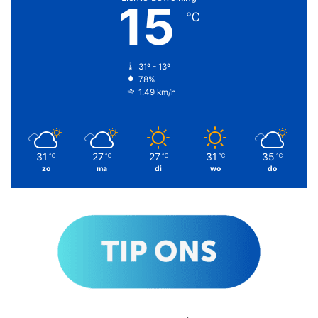
15
℃
31º - 13º
78%
1.49 km/h
31
27
27
31
35
℃
℃
℃
℃
℃
zo
ma
di
wo
do