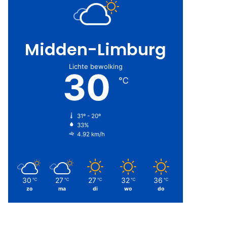
Midden-Limburg
Lichte bewolking
30
℃
31º - 20º
33%
4.92 km/h
30
27
27
32
36
℃
℃
℃
℃
℃
zo
ma
di
wo
do