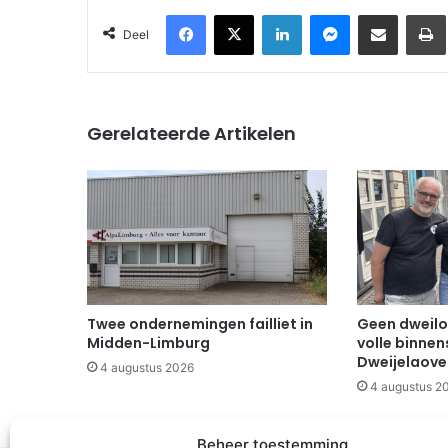
Facebook
X
LinkedIn
Messenger
Deel via Email
Deel
Gerelateerde Artikelen
Twee ondernemingen failliet in
Geen dweilo
Midden-Limburg
volle binnen
Dweijelaov
4 augustus 2026
4 augustus 2
Beheer toestemming