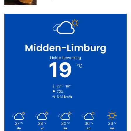
Midden-Limburg
Lichte bewolking
19
℃
27º - 16º
70%
5.31 km/h
27
28
30
36
36
℃
℃
℃
℃
℃
do
vr
za
zo
ma