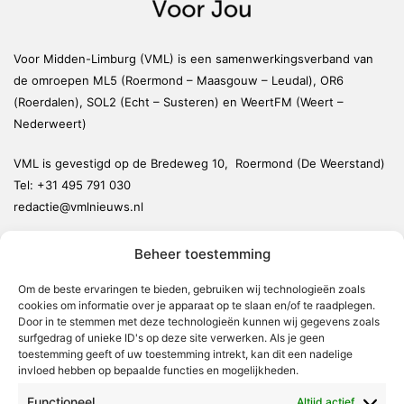
Voor Midden-Limburg (VML) is een samenwerkingsverband van
de omroepen ML5 (Roermond – Maasgouw – Leudal), OR6
(Roerdalen), SOL2 (Echt – Susteren) en WeertFM (Weert –
Nederweert)
VML is gevestigd op de Bredeweg 10, Roermond (De Weerstand)
Tel:
+31 495 791 030
redactie@vmlnieuws.nl
Beheer toestemming
Weert
Nederweert
Om de beste ervaringen te bieden, gebruiken wij technologieën zoals
cookies om informatie over je apparaat op te slaan en/of te raadplegen.
Leudal
Door in te stemmen met deze technologieën kunnen wij gegevens zoals
Maasgouw
surfgedrag of unieke ID's op deze site verwerken. Als je geen
toestemming geeft of uw toestemming intrekt, kan dit een nadelige
Echt-Susteren
invloed hebben op bepaalde functies en mogelijkheden.
Roerdalen
Functioneel
Altijd actief