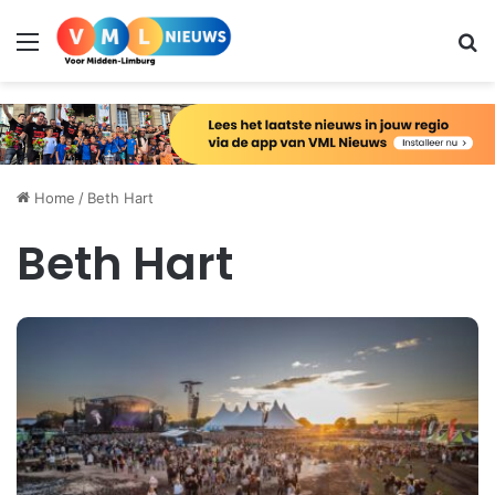
Menu
Zo
Home
/
Beth Hart
Beth Hart