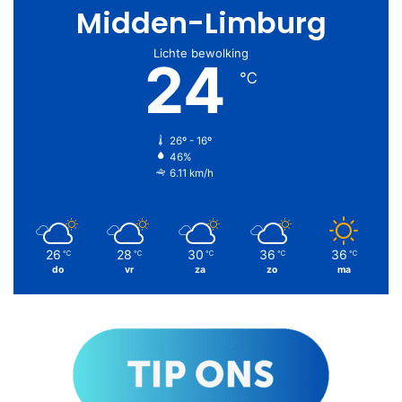
Midden-Limburg
Lichte bewolking
24
℃
26º - 16º
46%
6.11 km/h
26
28
30
36
36
℃
℃
℃
℃
℃
do
vr
za
zo
ma