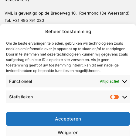
VML is gevestigd op de Bredeweg 10, Roermond (De Weerstand)
Tel:
+31 495 791 030
redactie@vmlnieuws.nl
Beheer toestemming
Om de beste ervaringen te bieden, gebruiken wij technologieën zoals
Weert
cookies om informatie over je apparaat op te slaan en/of te raadplegen.
Nederweert
Door in te stemmen met deze technologieën kunnen wij gegevens zoals
surfgedrag of unieke ID's op deze site verwerken. Als je geen
Leudal
toestemming geeft of uw toestemming intrekt, kan dit een nadelige
invloed hebben op bepaalde functies en mogelijkheden.
Maasgouw
Functioneel
Echt-Susteren
Altijd actief
Roerdalen
Statistieken
Statistie
Roermond
Over Voor Midden-Limburg
Accepteren
Radio & TV
Weigeren
Redactie