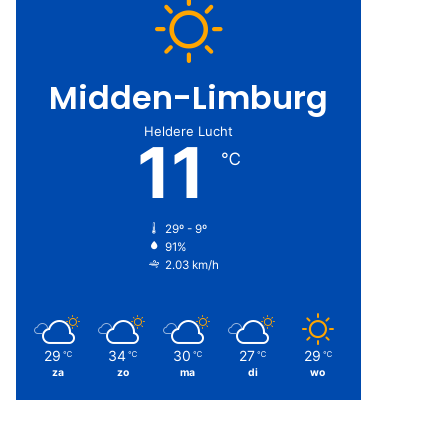
Midden-Limburg
Heldere Lucht
11
℃
29º - 9º
91%
2.03 km/h
29
34
30
27
29
℃
℃
℃
℃
℃
za
zo
ma
di
wo