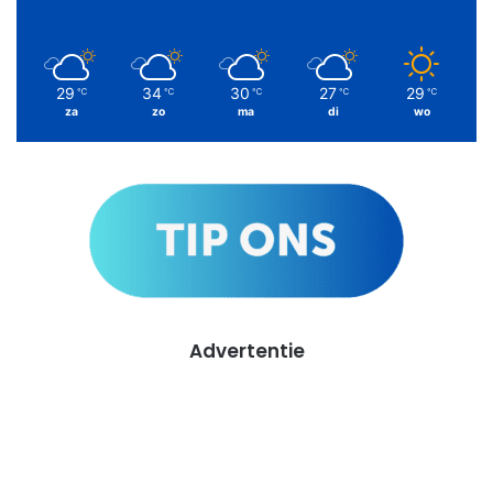
29
34
30
27
29
℃
℃
℃
℃
℃
za
zo
ma
di
wo
Advertentie