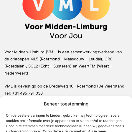
Voor Midden-Limburg (VML) is een samenwerkingsverband van
de omroepen ML5 (Roermond – Maasgouw – Leudal), OR6
(Roerdalen), SOL2 (Echt – Susteren) en WeertFM (Weert –
Nederweert)
VML is gevestigd op de Bredeweg 10, Roermond (De Weerstand)
Tel:
+31 495 791 030
redactie@vmlnieuws.nl
Beheer toestemming
Om de beste ervaringen te bieden, gebruiken wij technologieën zoals
Weert
cookies om informatie over je apparaat op te slaan en/of te raadplegen.
Nederweert
Door in te stemmen met deze technologieën kunnen wij gegevens zoals
surfgedrag of unieke ID's op deze site verwerken. Als je geen