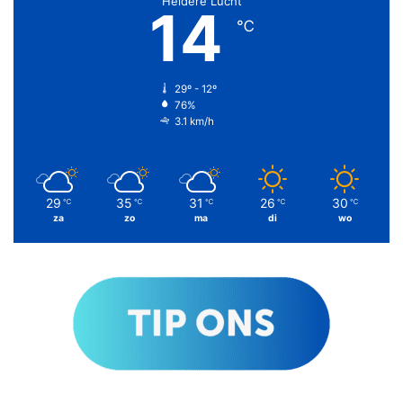
Heldere Lucht
14
℃
29º - 12º
76%
3.1 km/h
29
35
31
26
30
℃
℃
℃
℃
℃
za
zo
ma
di
wo