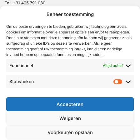
Tel:
+31 495 791 030
redactie@vmlnieuws.nl
Beheer toestemming
Om de beste ervaringen te bieden, gebruiken wij technologieën zoals
Weert
cookies om informatie over je apparaat op te slaan en/of te raadplegen.
Nederweert
Door in te stemmen met deze technologieën kunnen wij gegevens zoals
surfgedrag of unieke ID's op deze site verwerken. Als je geen
Leudal
toestemming geeft of uw toestemming intrekt, kan dit een nadelige
invloed hebben op bepaalde functies en mogelijkheden.
Maasgouw
Functioneel
Echt-Susteren
Altijd actief
Roerdalen
Statistieken
Statistie
Roermond
Over Voor Midden-Limburg
Accepteren
Radio & TV
Weigeren
Redactie
Ambities
Voorkeuren opslaan
Klachtenprocedure