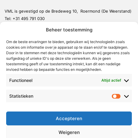
VML is gevestigd op de Bredeweg 10, Roermond (De Weerstand)
Tel:
+31 495 791 030
redactie@vmlnieuws.nl
Beheer toestemming
Om de beste ervaringen te bieden, gebruiken wij technologieën zoals
Weert
cookies om informatie over je apparaat op te slaan en/of te raadplegen.
Nederweert
Door in te stemmen met deze technologieën kunnen wij gegevens zoals
surfgedrag of unieke ID's op deze site verwerken. Als je geen
Leudal
toestemming geeft of uw toestemming intrekt, kan dit een nadelige
invloed hebben op bepaalde functies en mogelijkheden.
Maasgouw
Functioneel
Echt-Susteren
Altijd actief
Roerdalen
Statistieken
Statistie
Roermond
Over Voor Midden-Limburg
Accepteren
Radio & TV
Weigeren
Redactie