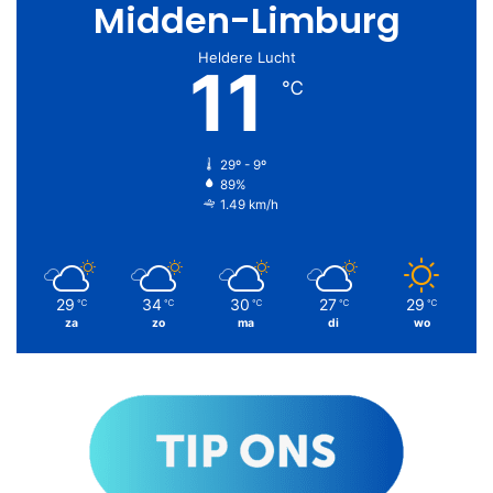
Midden-Limburg
Heldere Lucht
11
℃
29º - 9º
89%
1.49 km/h
29
34
30
27
29
℃
℃
℃
℃
℃
za
zo
ma
di
wo