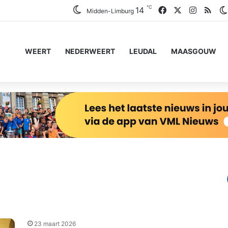
℃
Facebook
X
Instagr
RSS
14
Midden-Limburg
WEERT
NEDERWEERT
LEUDAL
MAASGOUW
23 maart 2026