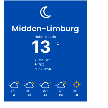
Midden-Limburg
Heldere Lucht
13
℃
25º - 12º
75%
2.71 km/h
25
30
35
37
30
℃
℃
℃
℃
℃
vr
za
zo
ma
di