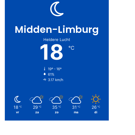
Midden-Limburg
Heldere Lucht
18
℃
19º - 16º
61%
3.17 km/h
18
29
35
31
26
℃
℃
℃
℃
℃
vr
za
zo
ma
di