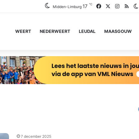
℃
Facebook
X
Instagr
RSS
17
Midden-Limburg
WEERT
NEDERWEERT
LEUDAL
MAASGOUW
7 december 2025