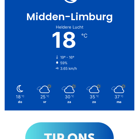
Midden-Limburg
Heldere Lucht
18
℃
19º - 16º
59%
3.65 km/h
18
25
30
35
37
℃
℃
℃
℃
℃
do
vr
za
zo
ma