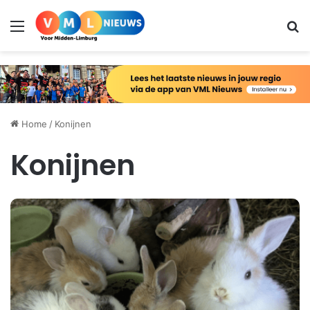
Menu
Zo
Home
/
Konijnen
Konijnen