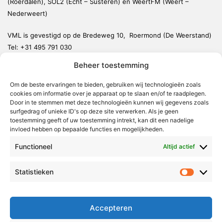
(Roerdalen), SOL2 (Echt – Susteren) en WeertFM (Weert –
Nederweert)
VML is gevestigd op de Bredeweg 10, Roermond (De Weerstand)
Tel:
+31 495 791 030
redactie@vmlnieuws.nl
Beheer toestemming
Om de beste ervaringen te bieden, gebruiken wij technologieën zoals
Weert
cookies om informatie over je apparaat op te slaan en/of te raadplegen.
Nederweert
Door in te stemmen met deze technologieën kunnen wij gegevens zoals
surfgedrag of unieke ID's op deze site verwerken. Als je geen
Leudal
toestemming geeft of uw toestemming intrekt, kan dit een nadelige
invloed hebben op bepaalde functies en mogelijkheden.
Maasgouw
Functioneel
Echt-Susteren
Altijd actief
Roerdalen
Statistieken
Statistie
Roermond
Over Voor Midden-Limburg
Accepteren
Radio & TV