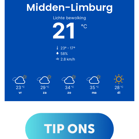
Midden-Limburg
Lichte bewolking
21
℃
23º - 17º
58%
2.8 km/h
23
29
34
35
28
℃
℃
℃
℃
℃
vr
za
zo
ma
di