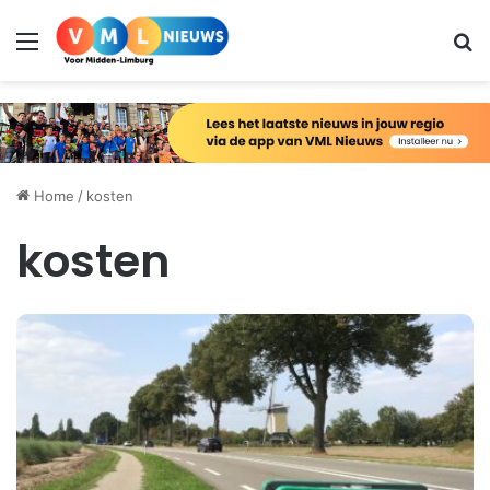
Menu
Zo
Home
/
kosten
kosten