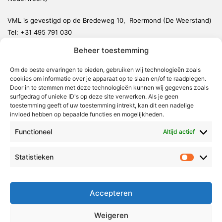
VML is gevestigd op de Bredeweg 10, Roermond (De Weerstand)
Tel:
+31 495 791 030
redactie@vmlnieuws.nl
Beheer toestemming
Om de beste ervaringen te bieden, gebruiken wij technologieën zoals
Weert
cookies om informatie over je apparaat op te slaan en/of te raadplegen.
Nederweert
Door in te stemmen met deze technologieën kunnen wij gegevens zoals
surfgedrag of unieke ID's op deze site verwerken. Als je geen
Leudal
toestemming geeft of uw toestemming intrekt, kan dit een nadelige
invloed hebben op bepaalde functies en mogelijkheden.
Maasgouw
Functioneel
Echt-Susteren
Altijd actief
Roerdalen
Statistieken
Statistie
Roermond
Over Voor Midden-Limburg
Accepteren
Radio & TV
Weigeren
Redactie