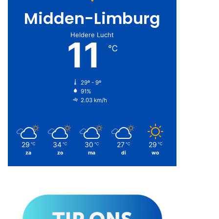
Midden-Limburg
Heldere Lucht
11
℃
29º - 9º
91%
2.03 km/h
29
34
30
27
29
℃
℃
℃
℃
℃
za
zo
ma
di
wo