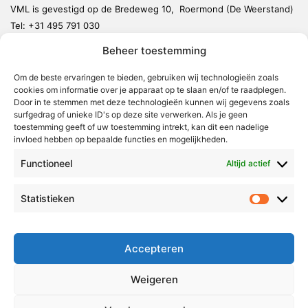
VML is gevestigd op de Bredeweg 10, Roermond (De Weerstand)
Tel:
+31 495 791 030
redactie@vmlnieuws.nl
Beheer toestemming
Weert
Om de beste ervaringen te bieden, gebruiken wij technologieën zoals
cookies om informatie over je apparaat op te slaan en/of te raadplegen.
Nederweert
Door in te stemmen met deze technologieën kunnen wij gegevens zoals
surfgedrag of unieke ID's op deze site verwerken. Als je geen
Leudal
toestemming geeft of uw toestemming intrekt, kan dit een nadelige
invloed hebben op bepaalde functies en mogelijkheden.
Maasgouw
Echt-Susteren
Functioneel
Altijd actief
Roerdalen
Statistieken
Statistie
Roermond
Over Voor Midden-Limburg
Accepteren
Radio & TV
Weigeren
Redactie
Ambities