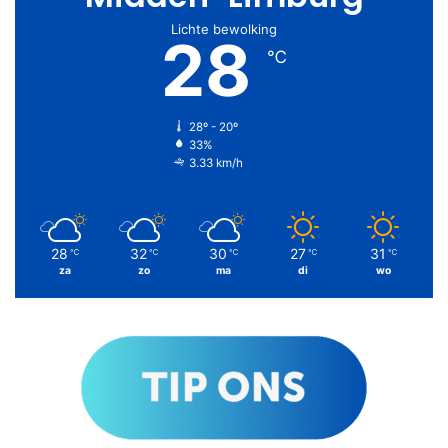
Lichte bewolking
28
℃
28º - 20º
33%
3.33 km/h
28
32
30
27
31
℃
℃
℃
℃
℃
za
zo
ma
di
wo