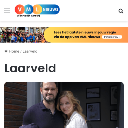
Menu
Zo
Home
/
Laarveld
Laarveld