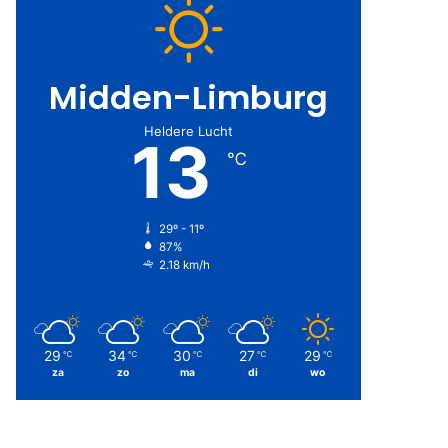
Midden-Limburg
Heldere Lucht
13
℃
29º - 11º
87%
2.18 km/h
29
34
30
27
29
℃
℃
℃
℃
℃
za
zo
ma
di
wo