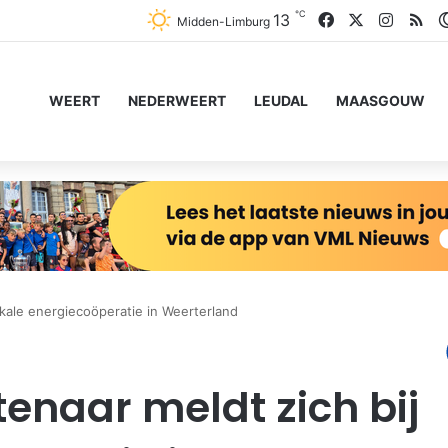
℃
Facebook
X
Instag
RS
13
Midden-Limburg
WEERT
NEDERWEERT
LEUDAL
MAASGOUW
okale energiecoöperatie in Weerterland
enaar meldt zich bij