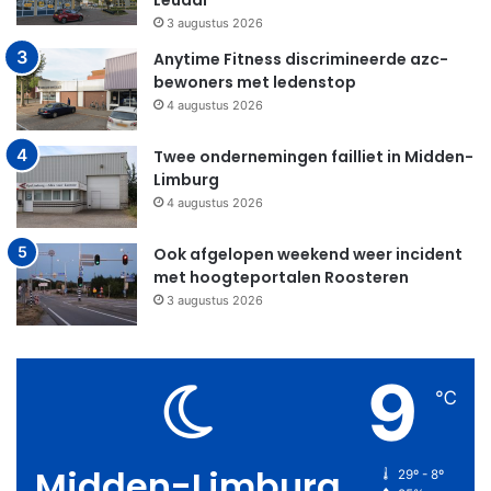
Leudal
3 augustus 2026
Anytime Fitness discrimineerde azc-
bewoners met ledenstop
4 augustus 2026
Twee ondernemingen failliet in Midden-
Limburg
4 augustus 2026
Ook afgelopen weekend weer incident
met hoogteportalen Roosteren
3 augustus 2026
9
℃
Midden-Limburg
29º - 8º