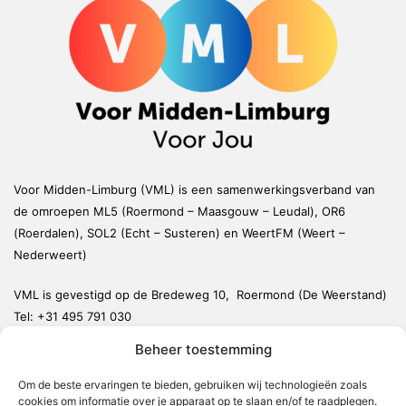
Voor Midden-Limburg (VML) is een samenwerkingsverband van
de omroepen ML5 (Roermond – Maasgouw – Leudal), OR6
(Roerdalen), SOL2 (Echt – Susteren) en WeertFM (Weert –
Nederweert)
VML is gevestigd op de Bredeweg 10, Roermond (De Weerstand)
Tel:
+31 495 791 030
redactie@vmlnieuws.nl
Beheer toestemming
Om de beste ervaringen te bieden, gebruiken wij technologieën zoals
Weert
cookies om informatie over je apparaat op te slaan en/of te raadplegen.