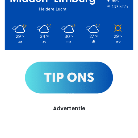
85%
1.57 km/h
Heldere Lucht
29
34
30
27
29
℃
℃
℃
℃
℃
za
zo
ma
di
wo
Advertentie