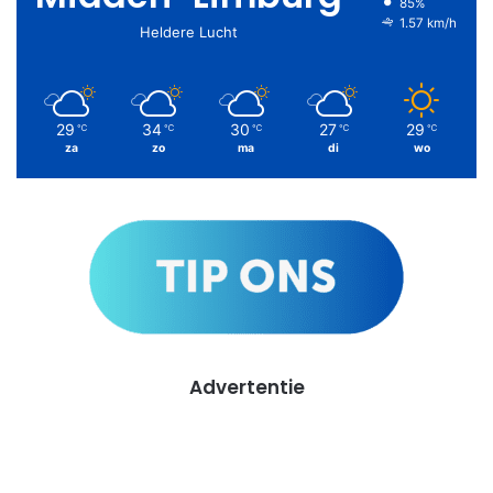
85%
1.57 km/h
Heldere Lucht
29
34
30
27
29
℃
℃
℃
℃
℃
za
zo
ma
di
wo
Advertentie