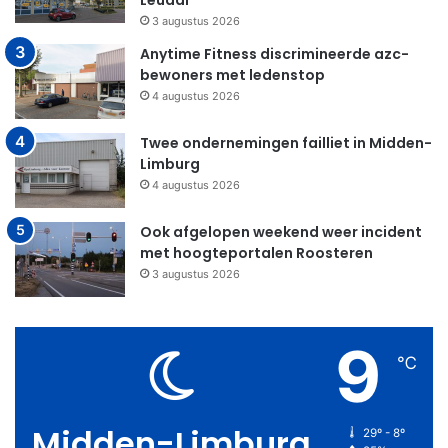
Leudal
3 augustus 2026
Anytime Fitness discrimineerde azc-
bewoners met ledenstop
4 augustus 2026
Twee ondernemingen failliet in Midden-
Limburg
4 augustus 2026
Ook afgelopen weekend weer incident
met hoogteportalen Roosteren
3 augustus 2026
9
℃
Midden-Limburg
29º - 8º