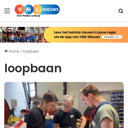
Menu
Zo
Home
/
loopbaan
loopbaan