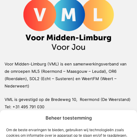
Voor Midden-Limburg (VML) is een samenwerkingsverband van
de omroepen ML5 (Roermond – Maasgouw – Leudal), OR6
(Roerdalen), SOL2 (Echt – Susteren) en WeertFM (Weert –
Nederweert)
VML is gevestigd op de Bredeweg 10, Roermond (De Weerstand)
Tel:
+31 495 791 030
redactie@vmlnieuws.nl
Beheer toestemming
Om de beste ervaringen te bieden, gebruiken wij technologieën zoals
Weert
cookies om informatie over je apparaat op te slaan en/of te raadplegen.