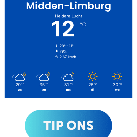
Midden-Limburg
Heldere Lucht
12
℃
29º - 11º
79%
2.67 km/h
29
35
31
26
30
℃
℃
℃
℃
℃
za
zo
ma
di
wo