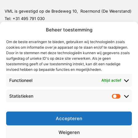
VML is gevestigd op de Bredeweg 10, Roermond (De Weerstand)
Tel:
+31 495 791 030
redactie@vmlnieuws.nl
Beheer toestemming
Om de beste ervaringen te bieden, gebruiken wij technologieën zoals
Weert
cookies om informatie over je apparaat op te slaan en/of te raadplegen.
Nederweert
Door in te stemmen met deze technologieën kunnen wij gegevens zoals
surfgedrag of unieke ID's op deze site verwerken. Als je geen
Leudal
toestemming geeft of uw toestemming intrekt, kan dit een nadelige
invloed hebben op bepaalde functies en mogelijkheden.
Maasgouw
Functioneel
Echt-Susteren
Altijd actief
Roerdalen
Statistieken
Statistie
Roermond
Over Voor Midden-Limburg
Accepteren
Radio & TV
Weigeren
Redactie