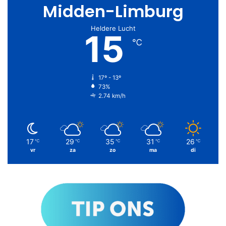
Midden-Limburg
Heldere Lucht
15
℃
17º - 13º
73%
2.74 km/h
17
29
35
31
26
℃
℃
℃
℃
℃
vr
za
zo
ma
di