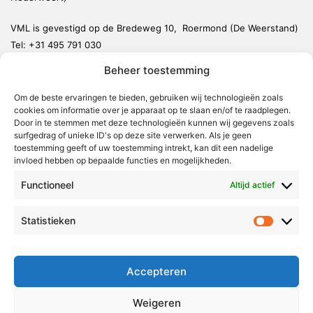
VML is gevestigd op de Bredeweg 10, Roermond (De Weerstand)
Tel:
+31 495 791 030
redactie@vmlnieuws.nl
Beheer toestemming
Weert
Om de beste ervaringen te bieden, gebruiken wij technologieën zoals
cookies om informatie over je apparaat op te slaan en/of te raadplegen.
Nederweert
Door in te stemmen met deze technologieën kunnen wij gegevens zoals
surfgedrag of unieke ID's op deze site verwerken. Als je geen
Leudal
toestemming geeft of uw toestemming intrekt, kan dit een nadelige
invloed hebben op bepaalde functies en mogelijkheden.
Maasgouw
Echt-Susteren
Functioneel
Altijd actief
Roerdalen
Statistieken
Statistie
Roermond
Over Voor Midden-Limburg
Accepteren
Radio & TV
Weigeren
Redactie