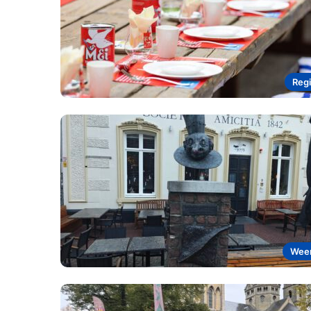
Reg
Wee