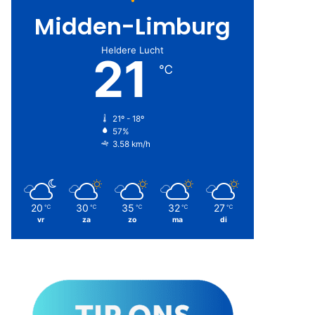
Midden-Limburg
Heldere Lucht
21
℃
21º - 18º
57%
3.58 km/h
20
30
35
32
27
℃
℃
℃
℃
℃
vr
za
zo
ma
di