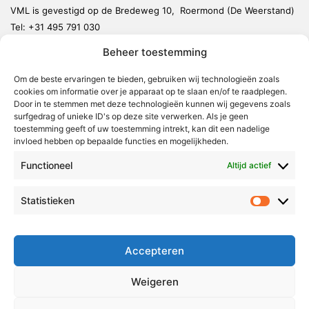
VML is gevestigd op de Bredeweg 10, Roermond (De Weerstand)
Tel:
+31 495 791 030
redactie@vmlnieuws.nl
Beheer toestemming
Om de beste ervaringen te bieden, gebruiken wij technologieën zoals
Weert
cookies om informatie over je apparaat op te slaan en/of te raadplegen.
Nederweert
Door in te stemmen met deze technologieën kunnen wij gegevens zoals
surfgedrag of unieke ID's op deze site verwerken. Als je geen
Leudal
toestemming geeft of uw toestemming intrekt, kan dit een nadelige
invloed hebben op bepaalde functies en mogelijkheden.
Maasgouw
Functioneel
Echt-Susteren
Altijd actief
Roerdalen
Statistieken
Statistie
Roermond
Over Voor Midden-Limburg
Accepteren
Radio & TV
Weigeren
Redactie
Ambities