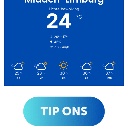
Lichte bewolking
24
℃
26º - 17º
46%
7.68 km/h
25
28
30
36
37
℃
℃
℃
℃
℃
do
vr
za
zo
ma