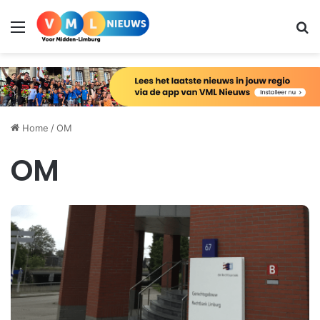
Menu
Zo
Home
/
OM
OM