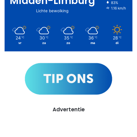
Midden-Limburg
83%
1.16 km/h
Lichte bewolking
24
30
35
36
28
℃
℃
℃
℃
℃
vr
za
zo
ma
di
Advertentie