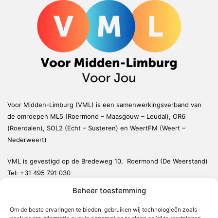
Voor Midden-Limburg (VML) is een samenwerkingsverband van
de omroepen ML5 (Roermond – Maasgouw – Leudal), OR6
(Roerdalen), SOL2 (Echt – Susteren) en WeertFM (Weert –
Nederweert)
VML is gevestigd op de Bredeweg 10, Roermond (De Weerstand)
Tel:
+31 495 791 030
redactie@vmlnieuws.nl
Beheer toestemming
Weert
Om de beste ervaringen te bieden, gebruiken wij technologieën zoals