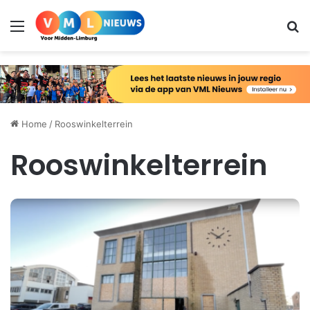
Menu
Zo
Home
/
Rooswinkelterrein
Rooswinkelterrein