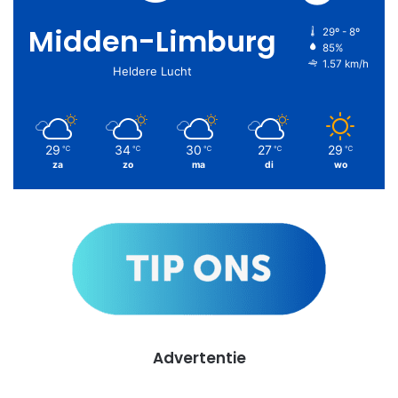
Midden-Limburg
29º - 8º
85%
1.57 km/h
Heldere Lucht
29
34
30
27
29
℃
℃
℃
℃
℃
za
zo
ma
di
wo
Advertentie