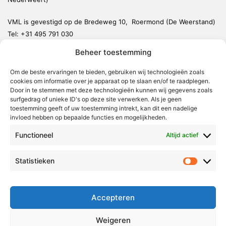
VML is gevestigd op de Bredeweg 10, Roermond (De Weerstand)
Tel:
+31 495 791 030
redactie@vmlnieuws.nl
Beheer toestemming
Om de beste ervaringen te bieden, gebruiken wij technologieën zoals
Weert
cookies om informatie over je apparaat op te slaan en/of te raadplegen.
Nederweert
Door in te stemmen met deze technologieën kunnen wij gegevens zoals
surfgedrag of unieke ID's op deze site verwerken. Als je geen
Leudal
toestemming geeft of uw toestemming intrekt, kan dit een nadelige
invloed hebben op bepaalde functies en mogelijkheden.
Maasgouw
Functioneel
Echt-Susteren
Altijd actief
Roerdalen
Statistieken
Statistie
Roermond
Over Voor Midden-Limburg
Accepteren
Radio & TV
Weigeren
Redactie