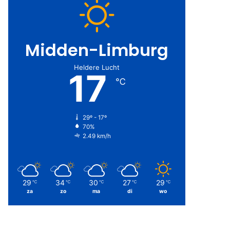
Midden-Limburg
Heldere Lucht
17
℃
29º - 17º
70%
2.49 km/h
29
34
30
27
29
℃
℃
℃
℃
℃
za
zo
ma
di
wo