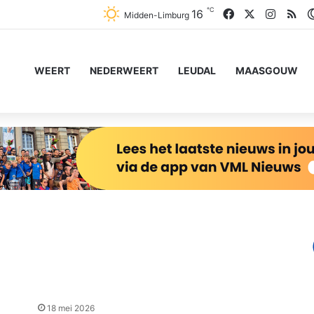
℃
Facebook
X
Instag
RS
16
Midden-Limburg
WEERT
NEDERWEERT
LEUDAL
MAASGOUW
18 mei 2026