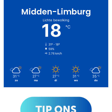
Midden-Limburg
Lichte bewolking
18
℃
31º - 18º
59%
2.76 km/h
31
27
27
31
35
℃
℃
℃
℃
℃
zo
ma
di
wo
do