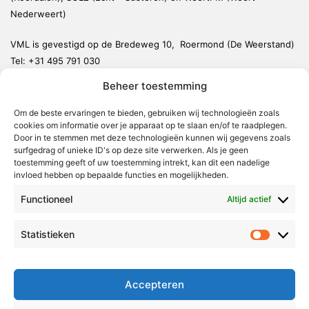
Nederweert)
VML is gevestigd op de Bredeweg 10, Roermond (De Weerstand)
Tel:
+31 495 791 030
redactie@vmlnieuws.nl
Beheer toestemming
Om de beste ervaringen te bieden, gebruiken wij technologieën zoals
Weert
cookies om informatie over je apparaat op te slaan en/of te raadplegen.
Nederweert
Door in te stemmen met deze technologieën kunnen wij gegevens zoals
surfgedrag of unieke ID's op deze site verwerken. Als je geen
Leudal
toestemming geeft of uw toestemming intrekt, kan dit een nadelige
invloed hebben op bepaalde functies en mogelijkheden.
Maasgouw
Functioneel
Echt-Susteren
Altijd actief
Roerdalen
Statistieken
Statistie
Roermond
Over Voor Midden-Limburg
Accepteren
Radio & TV