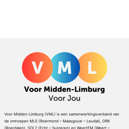
Voor Midden-Limburg (VML) is een samenwerkingsverband van
de omroepen ML5 (Roermond – Maasgouw – Leudal), OR6
(Roerdalen), SOL2 (Echt – Susteren) en WeertFM (Weert –