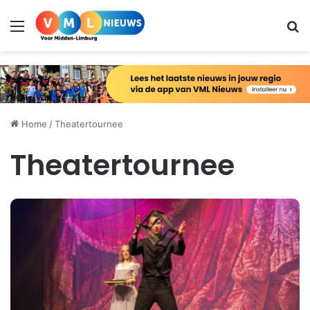
Menu
Zo
Home
/
Theatertournee
Theatertournee