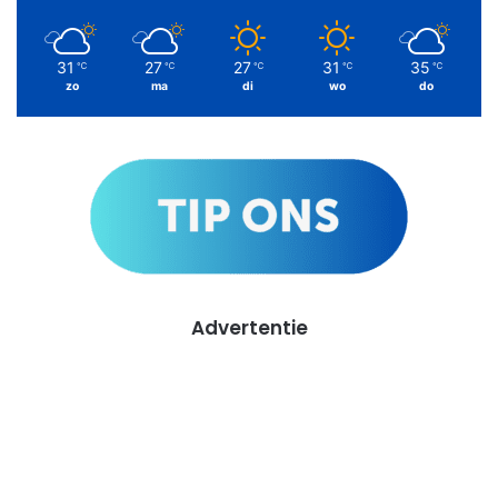
31
27
27
31
35
℃
℃
℃
℃
℃
zo
ma
di
wo
do
Advertentie