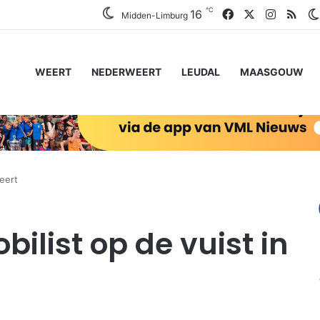
℃
Facebook
X
Instagr
RSS
16
Midden-Limburg
WEERT
NEDERWEERT
LEUDAL
MAASGOUW
Weert
bilist op de vuist in