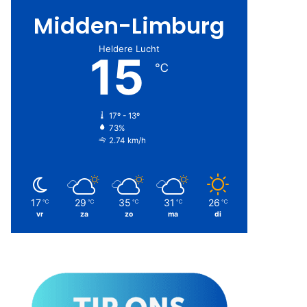
Midden-Limburg
Heldere Lucht
15
℃
17º - 13º
73%
2.74 km/h
17
29
35
31
26
℃
℃
℃
℃
℃
vr
za
zo
ma
di