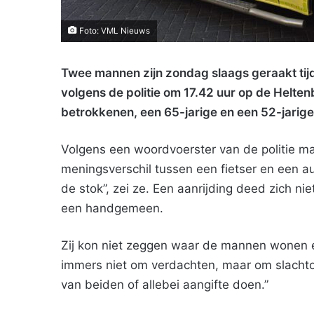
Foto: VML Nieuws
Twee mannen zijn zondag slaags geraakt tij
volgens de politie om 17.42 uur op de Helten
betrokkenen, een 65-jarige en een 52-jarige
Volgens een woordvoerster van de politie m
meningsverschil tussen een fietser en een au
de stok”, zei ze. Een aanrijding deed zich nie
een handgemeen.
Zij kon niet zeggen waar de mannen wonen en 
immers niet om verdachten, maar om slachtof
van beiden of allebei aangifte doen.”