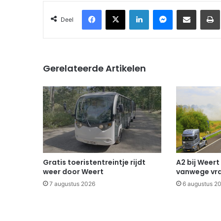
Facebook
X
LinkedIn
Messenger
Deel via Email
Deel
Gerelateerde Artikelen
Gratis toeristentreintje rijdt
A2 bij Weert
weer door Weert
vanwege vr
7 augustus 2026
6 augustus 2