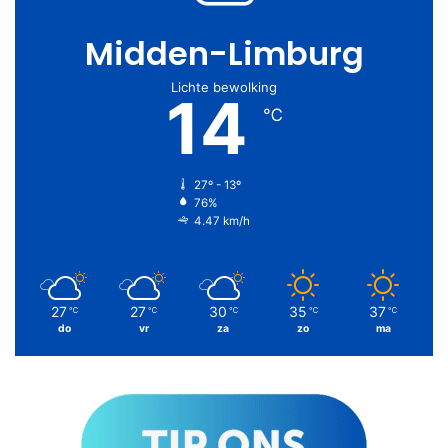
Midden-Limburg
Lichte bewolking
14
℃
27º - 13º
76%
4.47 km/h
27
27
30
35
37
℃
℃
℃
℃
℃
do
vr
za
zo
ma