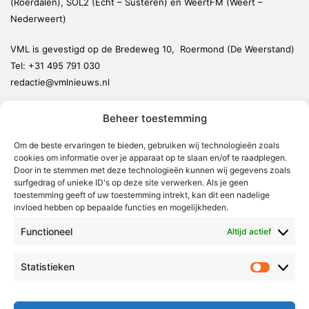
(Roerdalen), SOL2 (Echt – Susteren) en WeertFM (Weert –
Nederweert)
VML is gevestigd op de Bredeweg 10, Roermond (De Weerstand)
Tel:
+31 495 791 030
redactie@vmlnieuws.nl
Beheer toestemming
Weert
Nederweert
Om de beste ervaringen te bieden, gebruiken wij technologieën zoals
cookies om informatie over je apparaat op te slaan en/of te raadplegen.
Leudal
Door in te stemmen met deze technologieën kunnen wij gegevens zoals
Maasgouw
surfgedrag of unieke ID's op deze site verwerken. Als je geen
toestemming geeft of uw toestemming intrekt, kan dit een nadelige
Echt-Susteren
invloed hebben op bepaalde functies en mogelijkheden.
Roerdalen
Functioneel
Altijd actief
Roermond
Statistieken
Statistie
Over Voor Midden-Limburg
Radio & TV