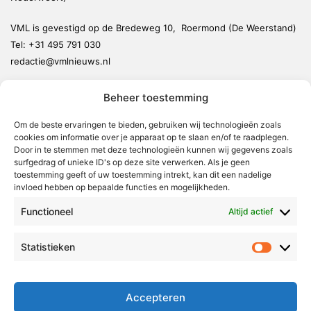
VML is gevestigd op de Bredeweg 10, Roermond (De Weerstand)
Tel:
+31 495 791 030
redactie@vmlnieuws.nl
Beheer toestemming
Weert
Nederweert
Om de beste ervaringen te bieden, gebruiken wij technologieën zoals
cookies om informatie over je apparaat op te slaan en/of te raadplegen.
Leudal
Door in te stemmen met deze technologieën kunnen wij gegevens zoals
Maasgouw
surfgedrag of unieke ID's op deze site verwerken. Als je geen
toestemming geeft of uw toestemming intrekt, kan dit een nadelige
Echt-Susteren
invloed hebben op bepaalde functies en mogelijkheden.
Roerdalen
Functioneel
Altijd actief
Roermond
Statistieken
Statistie
Over Voor Midden-Limburg
Radio & TV
Accepteren
Redactie