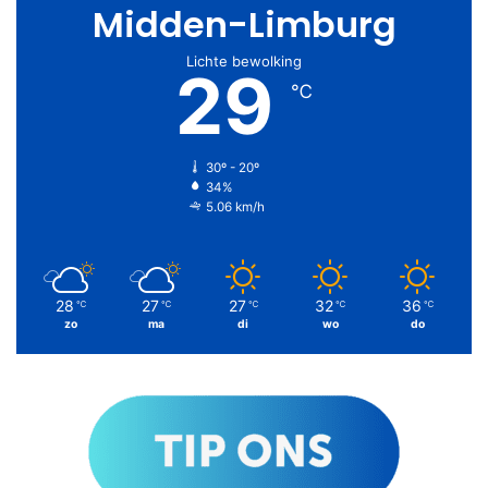
Midden-Limburg
Lichte bewolking
29
℃
30º - 20º
34%
5.06 km/h
28
27
27
32
36
℃
℃
℃
℃
℃
zo
ma
di
wo
do