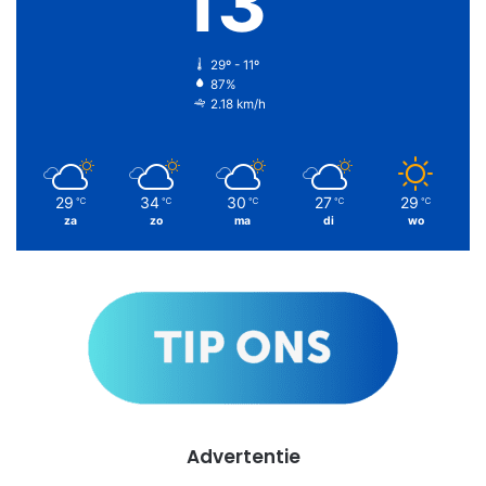
13
29º - 11º
87%
2.18 km/h
29
34
30
27
29
℃
℃
℃
℃
℃
za
zo
ma
di
wo
Advertentie