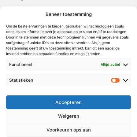
Beheer toestemming
Weert
Nederweert
Om de beste ervaringen te bieden, gebruiken wij technologieën zoals
cookies om informatie over je apparaat op te slaan en/of te raadplegen.
Leudal
Door in te stemmen met deze technologieën kunnen wij gegevens zoals
Maasgouw
surfgedrag of unieke ID's op deze site verwerken. Als je geen
toestemming geeft of uw toestemming intrekt, kan dit een nadelige
Echt-Susteren
invloed hebben op bepaalde functies en mogelijkheden.
Roerdalen
Functioneel
Altijd actief
Roermond
Statistieken
Statistie
Over Voor Midden-Limburg
Radio & TV
Accepteren
Redactie
Ambities
Weigeren
Klachtenprocedure
Voorkeuren opslaan