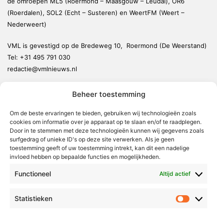
de omroepen ML5 (Roermond – Maasgouw – Leudal), OR6
(Roerdalen), SOL2 (Echt – Susteren) en WeertFM (Weert –
Nederweert)
VML is gevestigd op de Bredeweg 10, Roermond (De Weerstand)
Tel:
+31 495 791 030
redactie@vmlnieuws.nl
Beheer toestemming
Weert
Nederweert
Om de beste ervaringen te bieden, gebruiken wij technologieën zoals
cookies om informatie over je apparaat op te slaan en/of te raadplegen.
Leudal
Door in te stemmen met deze technologieën kunnen wij gegevens zoals
Maasgouw
surfgedrag of unieke ID's op deze site verwerken. Als je geen
toestemming geeft of uw toestemming intrekt, kan dit een nadelige
Echt-Susteren
invloed hebben op bepaalde functies en mogelijkheden.
Roerdalen
Functioneel
Altijd actief
Roermond
Statistieken
Statistie
Over Voor Midden-Limburg