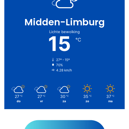
Midden-Limburg
Lichte bewolking
15
℃
27º - 15º
70%
4.28 km/h
27
27
30
35
37
℃
℃
℃
℃
℃
do
vr
za
zo
ma