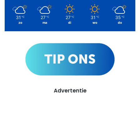
31
27
27
31
35
℃
℃
℃
℃
℃
zo
ma
di
wo
do
Advertentie