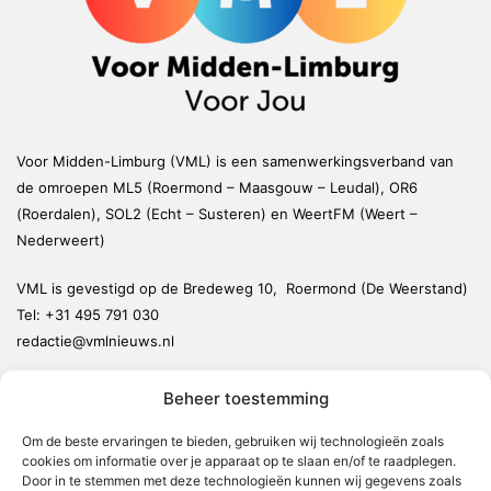
Voor Midden-Limburg (VML) is een samenwerkingsverband van
de omroepen ML5 (Roermond – Maasgouw – Leudal), OR6
(Roerdalen), SOL2 (Echt – Susteren) en WeertFM (Weert –
Nederweert)
VML is gevestigd op de Bredeweg 10, Roermond (De Weerstand)
Tel:
+31 495 791 030
redactie@vmlnieuws.nl
Beheer toestemming
Weert
Nederweert
Om de beste ervaringen te bieden, gebruiken wij technologieën zoals
cookies om informatie over je apparaat op te slaan en/of te raadplegen.
Leudal
Door in te stemmen met deze technologieën kunnen wij gegevens zoals