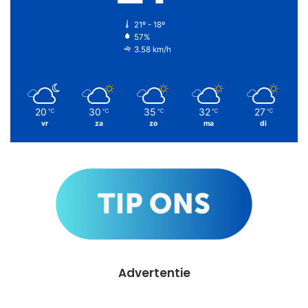
21º - 18º
57%
3.58 km/h
20
30
35
32
27
℃
℃
℃
℃
℃
vr
za
zo
ma
di
Advertentie