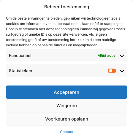
Beheer toestemming
Weert
Nederweert
Om de beste ervaringen te bieden, gebruiken wij technologieën zoals
cookies om informatie over je apparaat op te slaan en/of te raadplegen.
Leudal
Door in te stemmen met deze technologieën kunnen wij gegevens zoals
Maasgouw
surfgedrag of unieke ID's op deze site verwerken. Als je geen
toestemming geeft of uw toestemming intrekt, kan dit een nadelige
Echt-Susteren
invloed hebben op bepaalde functies en mogelijkheden.
Roerdalen
Functioneel
Altijd actief
Roermond
Statistieken
Statistie
Over Voor Midden-Limburg
Radio & TV
Accepteren
Redactie
Ambities
Weigeren
Klachtenprocedure
Voorkeuren opslaan
Contact