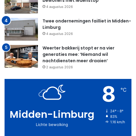
bewoners met ledenstop
4 augustus 2026
Twee ondernemingen failliet in Midden-
Limburg
4 augustus 2026
Weerter bakkerij stopt er na vier
generaties mee: ‘Niemand wil
nachtdiensten meer draaien’
2 augustus 2026
8
℃
Midden-Limburg
24º - 8º
83%
1.16 km/h
Lichte bewolking