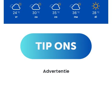
24
30
35
36
28
℃
℃
℃
℃
℃
vr
za
zo
ma
di
Advertentie