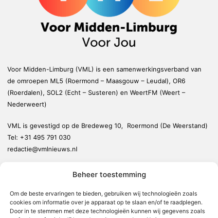
Voor Midden-Limburg (VML) is een samenwerkingsverband van
de omroepen ML5 (Roermond – Maasgouw – Leudal), OR6
(Roerdalen), SOL2 (Echt – Susteren) en WeertFM (Weert –
Nederweert)
VML is gevestigd op de Bredeweg 10, Roermond (De Weerstand)
Tel:
+31 495 791 030
redactie@vmlnieuws.nl
Beheer toestemming
Weert
Nederweert
Om de beste ervaringen te bieden, gebruiken wij technologieën zoals
cookies om informatie over je apparaat op te slaan en/of te raadplegen.
Leudal
Door in te stemmen met deze technologieën kunnen wij gegevens zoals