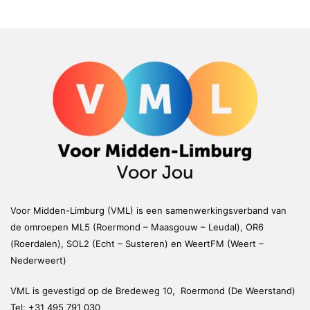
Voor Midden-Limburg (VML) is een samenwerkingsverband van
de omroepen ML5 (Roermond – Maasgouw – Leudal), OR6
(Roerdalen), SOL2 (Echt – Susteren) en WeertFM (Weert –
Nederweert)
VML is gevestigd op de Bredeweg 10, Roermond (De Weerstand)
Tel:
+31 495 791 030