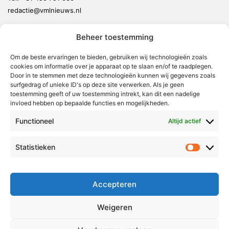
redactie@vmlnieuws.nl
Beheer toestemming
Weert
Nederweert
Om de beste ervaringen te bieden, gebruiken wij technologieën zoals
cookies om informatie over je apparaat op te slaan en/of te raadplegen.
Leudal
Door in te stemmen met deze technologieën kunnen wij gegevens zoals
Maasgouw
surfgedrag of unieke ID's op deze site verwerken. Als je geen
toestemming geeft of uw toestemming intrekt, kan dit een nadelige
Echt-Susteren
invloed hebben op bepaalde functies en mogelijkheden.
Roerdalen
Functioneel
Altijd actief
Roermond
Statistieken
Statistie
Over Voor Midden-Limburg
Radio & TV
Accepteren
Redactie
Ambities
Weigeren
Klachtenprocedure