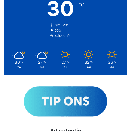
30
℃
31º - 20º
33%
4.92 km/h
30
27
27
32
36
℃
℃
℃
℃
℃
zo
ma
di
wo
do
Advertentie