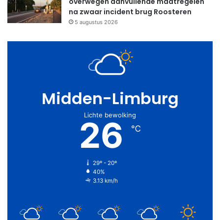
overwegen aanvullende maatregelen
na zwaar incident brug Roosteren
5 augustus 2026
Midden-Limburg
Lichte bewolking
26
℃
29º - 20º
40%
3.13 km/h