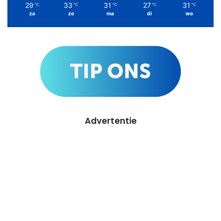
29
33
31
27
31
℃
℃
℃
℃
℃
za
zo
ma
di
wo
Advertentie