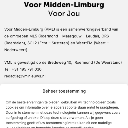
Voor Midden-Limburg (VML) is een samenwerkingsverband van
de omroepen ML5 (Roermond – Maasgouw – Leudal), OR6
(Roerdalen), SOL2 (Echt – Susteren) en WeertFM (Weert –
Nederweert)
VML is gevestigd op de Bredeweg 10, Roermond (De Weerstand)
Tel:
+31 495 791 030
redactie@vmlnieuws.nl
Beheer toestemming
Weert
Nederweert
Om de beste ervaringen te bieden, gebruiken wij technologieën zoals
cookies om informatie over je apparaat op te slaan en/of te raadplegen.
Leudal
Door in te stemmen met deze technologieën kunnen wij gegevens zoals
Maasgouw
surfgedrag of unieke ID's op deze site verwerken. Als je geen
toestemming geeft of uw toestemming intrekt, kan dit een nadelige
Echt-Susteren
invloed hebben op bepaalde functies en mogelijkheden.