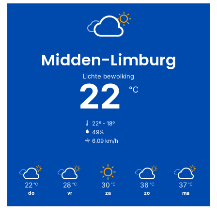
Midden-Limburg
Lichte bewolking
22
℃
22º - 18º
49%
6.09 km/h
22
28
30
36
37
℃
℃
℃
℃
℃
do
vr
za
zo
ma