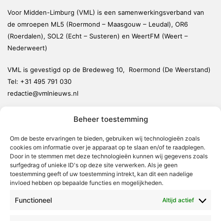
Voor Midden-Limburg (VML) is een samenwerkingsverband van
de omroepen ML5 (Roermond – Maasgouw – Leudal), OR6
(Roerdalen), SOL2 (Echt – Susteren) en WeertFM (Weert –
Nederweert)
VML is gevestigd op de Bredeweg 10, Roermond (De Weerstand)
Tel:
+31 495 791 030
redactie@vmlnieuws.nl
Beheer toestemming
Weert
Nederweert
Om de beste ervaringen te bieden, gebruiken wij technologieën zoals
cookies om informatie over je apparaat op te slaan en/of te raadplegen.
Leudal
Door in te stemmen met deze technologieën kunnen wij gegevens zoals
Maasgouw
surfgedrag of unieke ID's op deze site verwerken. Als je geen
toestemming geeft of uw toestemming intrekt, kan dit een nadelige
Echt-Susteren
invloed hebben op bepaalde functies en mogelijkheden.
Roerdalen
Functioneel
Altijd actief
Roermond