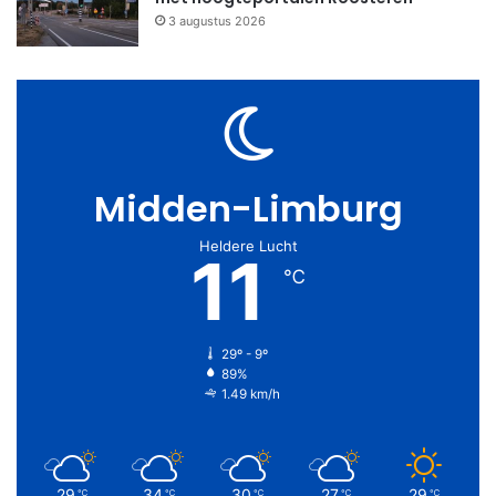
3 augustus 2026
Midden-Limburg
Heldere Lucht
11
℃
29º - 9º
89%
1.49 km/h
29
34
30
27
29
℃
℃
℃
℃
℃