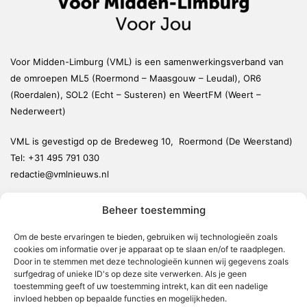
Voor Midden-Limburg (VML) is een samenwerkingsverband van
de omroepen ML5 (Roermond – Maasgouw – Leudal), OR6
(Roerdalen), SOL2 (Echt – Susteren) en WeertFM (Weert –
Nederweert)
VML is gevestigd op de Bredeweg 10, Roermond (De Weerstand)
Tel:
+31 495 791 030
redactie@vmlnieuws.nl
Beheer toestemming
Weert
Nederweert
Om de beste ervaringen te bieden, gebruiken wij technologieën zoals
cookies om informatie over je apparaat op te slaan en/of te raadplegen.
Leudal
Door in te stemmen met deze technologieën kunnen wij gegevens zoals
Maasgouw
surfgedrag of unieke ID's op deze site verwerken. Als je geen
toestemming geeft of uw toestemming intrekt, kan dit een nadelige
Echt-Susteren
invloed hebben op bepaalde functies en mogelijkheden.