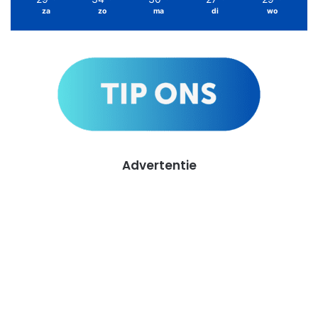
za
zo
ma
di
wo
Advertentie