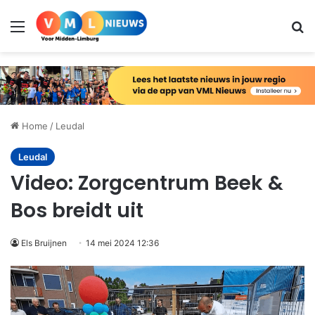
Menu
Zo
Home
/
Leudal
Leudal
Video: Zorgcentrum Beek &
Bos breidt uit
Els Bruijnen
14 mei 2024 12:36