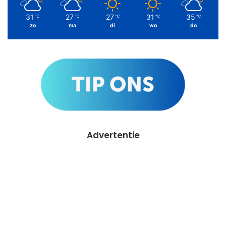
31
27
27
31
35
℃
℃
℃
℃
℃
zo
ma
di
wo
do
Advertentie