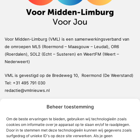
Voor Midden-Limburg (VML) is een samenwerkingsverband van
de omroepen ML5 (Roermond – Maasgouw – Leudal), OR6
(Roerdalen), SOL2 (Echt – Susteren) en WeertFM (Weert –
Nederweert)
VML is gevestigd op de Bredeweg 10, Roermond (De Weerstand)
Tel:
+31 495 791 030
redactie@vmlnieuws.nl
Beheer toestemming
Weert
Nederweert
Om de beste ervaringen te bieden, gebruiken wij technologieën zoals
cookies om informatie over je apparaat op te slaan en/of te raadplegen.
Leudal
Door in te stemmen met deze technologieën kunnen wij gegevens zoals
Maasgouw
surfgedrag of unieke ID's op deze site verwerken. Als je geen