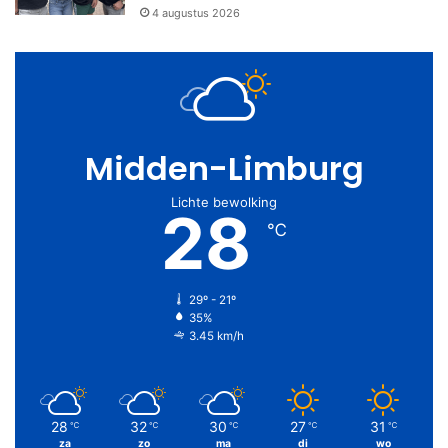
4 augustus 2026
Midden-Limburg
Lichte bewolking
28
℃
29º - 21º
35%
3.45 km/h
28
32
30
27
31
℃
℃
℃
℃
℃
za
zo
ma
di
wo