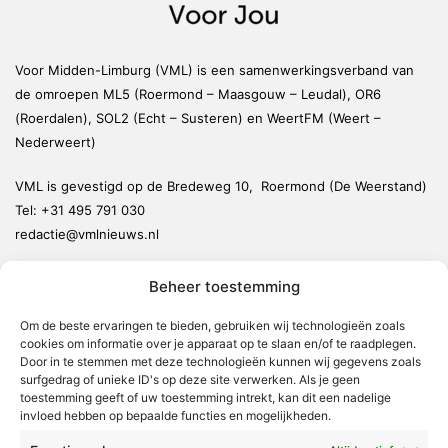
Voor Midden-Limburg (VML) is een samenwerkingsverband van
de omroepen ML5 (Roermond – Maasgouw – Leudal), OR6
(Roerdalen), SOL2 (Echt – Susteren) en WeertFM (Weert –
Nederweert)
VML is gevestigd op de Bredeweg 10, Roermond (De Weerstand)
Tel:
+31 495 791 030
redactie@vmlnieuws.nl
Beheer toestemming
Weert
Nederweert
Om de beste ervaringen te bieden, gebruiken wij technologieën zoals
cookies om informatie over je apparaat op te slaan en/of te raadplegen.
Leudal
Door in te stemmen met deze technologieën kunnen wij gegevens zoals
Maasgouw
surfgedrag of unieke ID's op deze site verwerken. Als je geen
toestemming geeft of uw toestemming intrekt, kan dit een nadelige
Echt-Susteren
invloed hebben op bepaalde functies en mogelijkheden.
Roerdalen