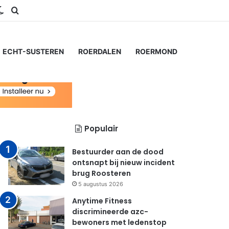
ram
S
Switch skin
Zoeken naar...
ECHT-SUSTEREN
ROERDALEN
ROERMOND
Populair
Bestuurder aan de dood
ontsnapt bij nieuw incident
brug Roosteren
5 augustus 2026
Anytime Fitness
discrimineerde azc-
bewoners met ledenstop