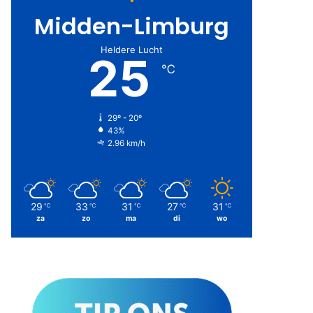
Midden-Limburg
Heldere Lucht
25
℃
29º - 20º
43%
2.96 km/h
29
33
31
27
31
℃
℃
℃
℃
℃
za
zo
ma
di
wo