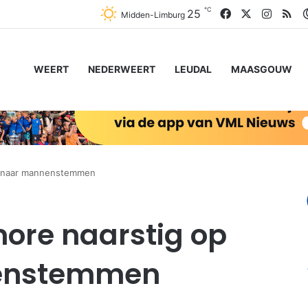
℃
Facebook
X
Instag
RS
25
Midden-Limburg
WEERT
NEDERWEERT
LEUDAL
MAASGOUW
k naar mannenstemmen
ore naarstig op
nenstemmen