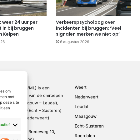
t weer 24 uur per
Verkeerspsycholoog over
 in bij bruggen
incidenten bij bruggen: ‘Veel
n Kelpen
signalen merken we niet op’
026
6 augustus 2026
Weert
den-Limburg (VML) is een
ies om
kingsverband van de omroepen
emmen met
Nederweert
p deze site
rmond – Maasgouw – Leudal),
Leudal
it een
dalen), SOL2 (Echt – Susteren)
Maasgouw
FM (Weert – Nederweert)
 actief
Echt-Susteren
evestigd op de Bredeweg 10,
Roerdalen
 (De Weerstand)