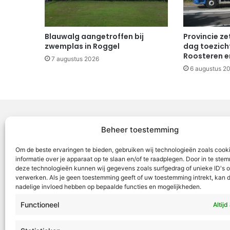
Blauwalg aangetroffen bij
Provincie ze
zwemplas in Roggel
dag toezicht
Roosteren e
7 augustus 2026
6 augustus 2
Beheer toestemming
Voor Mid
Om de beste ervaringen te bieden, gebruiken wij technologieën zoals cook
samenwer
informatie over je apparaat op te slaan en/of te raadplegen. Door in te st
deze technologieën kunnen wij gegevens zoals surfgedrag of unieke ID's o
ML5 (Roe
verwerken. Als je geen toestemming geeft of uw toestemming intrekt, kan d
OR6 (Roer
nadelige invloed hebben op bepaalde functies en mogelijkheden.
en Weert
Functioneel
Altijd
VML is g
Roermond