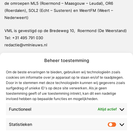
de omroepen ML5 (Roermond – Maasgouw – Leudal), OR6
(Roerdalen), SOL2 (Echt – Susteren) en WeertFM (Weert –
Nederweert)
VML is gevestigd op de Bredeweg 10, Roermond (De Weerstand)
Tel:
+31 495 791 030
redactie@vmlnieuws.nl
Beheer toestemming
Weert
Nederweert
Om de beste ervaringen te bieden, gebruiken wij technologieën zoals
cookies om informatie over je apparaat op te slaan en/of te raadplegen.
Leudal
Door in te stemmen met deze technologieën kunnen wij gegevens zoals
Maasgouw
surfgedrag of unieke ID's op deze site verwerken. Als je geen
toestemming geeft of uw toestemming intrekt, kan dit een nadelige
Echt-Susteren
invloed hebben op bepaalde functies en mogelijkheden.
Roerdalen
Functioneel
Altijd actief
Roermond
Statistieken
Statistie
Over Voor Midden-Limburg