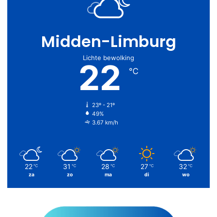
Midden-Limburg
Lichte bewolking
22
℃
23º - 21º
49%
3.67 km/h
22
31
28
27
32
℃
℃
℃
℃
℃
za
zo
ma
di
wo