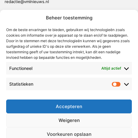
redactie@vmlnieuws.nl
Beheer toestemming
Weert
Nederweert
Om de beste ervaringen te bieden, gebruiken wij technologieën zoals
cookies om informatie over je apparaat op te slaan en/of te raadplegen.
Leudal
Door in te stemmen met deze technologieën kunnen wij gegevens zoals
Maasgouw
surfgedrag of unieke ID's op deze site verwerken. Als je geen
toestemming geeft of uw toestemming intrekt, kan dit een nadelige
Echt-Susteren
invloed hebben op bepaalde functies en mogelijkheden.
Roerdalen
Functioneel
Altijd actief
Roermond
Statistieken
Statistie
Over Voor Midden-Limburg
Radio & TV
Accepteren
Redactie
Ambities
Weigeren
Klachtenprocedure
Voorkeuren opslaan