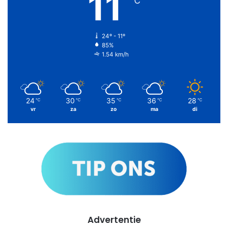
11
℃
24º - 11º
85%
1.54 km/h
24
30
35
36
28
℃
℃
℃
℃
℃
vr
za
zo
ma
di
Advertentie