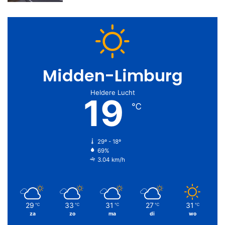
Midden-Limburg
Heldere Lucht
19
℃
29º - 18º
69%
3.04 km/h
29
33
31
27
31
℃
℃
℃
℃
℃
za
zo
ma
di
wo