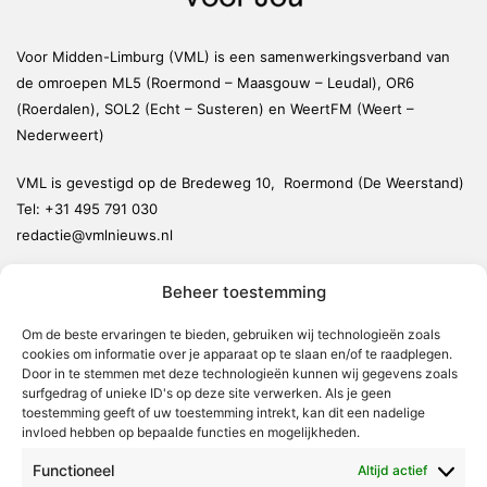
Voor Midden-Limburg (VML) is een samenwerkingsverband van
de omroepen ML5 (Roermond – Maasgouw – Leudal), OR6
(Roerdalen), SOL2 (Echt – Susteren) en WeertFM (Weert –
Nederweert)
VML is gevestigd op de Bredeweg 10, Roermond (De Weerstand)
Tel:
+31 495 791 030
redactie@vmlnieuws.nl
Beheer toestemming
Weert
Nederweert
Om de beste ervaringen te bieden, gebruiken wij technologieën zoals
cookies om informatie over je apparaat op te slaan en/of te raadplegen.
Leudal
Door in te stemmen met deze technologieën kunnen wij gegevens zoals
Maasgouw
surfgedrag of unieke ID's op deze site verwerken. Als je geen
toestemming geeft of uw toestemming intrekt, kan dit een nadelige
Echt-Susteren
invloed hebben op bepaalde functies en mogelijkheden.
Roerdalen
Functioneel
Altijd actief